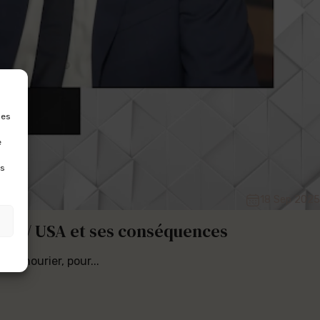
les
e
es
18 Sep 2025
 UE / USA et ses conséquences
 Dumourier, pour...