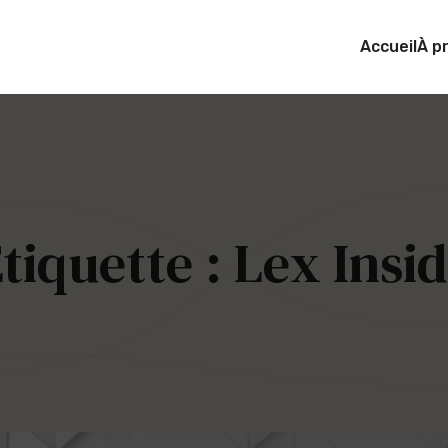
Accueil
À p
tiquette :
Lex Insi