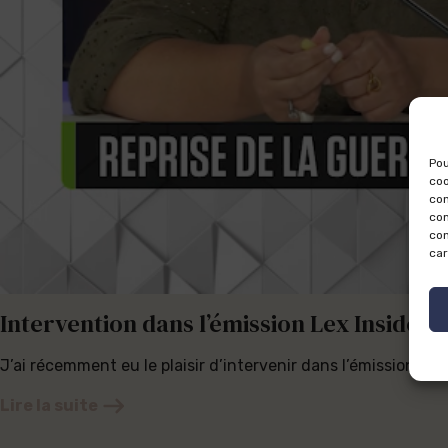
Pou
coo
con
com
con
car
Intervention dans l’émission Lex Inside 
J’ai récemment eu le plaisir d’intervenir dans l’émission L
Lire la suite