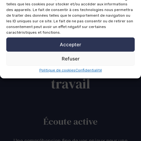
telles que les cookies pour stocker et/ou accéder aux informations
des appareils. Le fait de consentir à ces technologies nous permettra
de traiter des données telles que le comportement de navigation ou
les ID uniques sur ce site. Le fait de ne pas consentir ou de retirer son
consentement peut avoir un effet négatif sur certaines
caractéristiques et fonctions.
Accepter
Ce qui guide mon
Refuser
Politique de cookies
Confidentialité
travail
Écoute active
Une compréhension fine de vos enjeux pour une