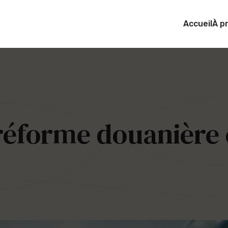
Accueil
À p
réforme douanière