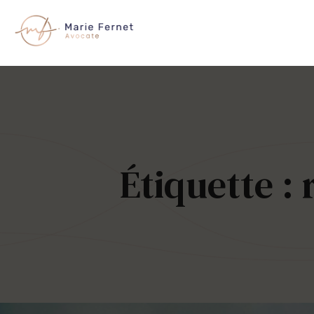
Skip
to
content
Étiquette :