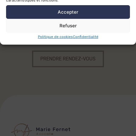
caractéristiques et fonctions.
Accepter
Que ce soit pour un conseil, un litige ou une
stratégie juridique, je suis à votre écoute.
Refuser
N'hésitez pas à prendre rendez-vous pour
Politique de cookies
Confidentialité
échanger sur vos besoins.
PRENDRE RENDEZ-VOUS