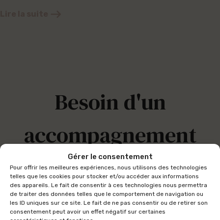
Lire la suite
Besoin d'un
accompagnement
Gérer le consentement
juridique sur
Pour offrir les meilleures expériences, nous utilisons des technologies
telles que les cookies pour stocker et/ou accéder aux informations
des appareils. Le fait de consentir à ces technologies nous permettra
mesure ?
de traiter des données telles que le comportement de navigation ou
les ID uniques sur ce site. Le fait de ne pas consentir ou de retirer son
consentement peut avoir un effet négatif sur certaines