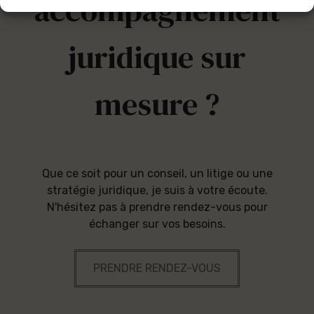
accompagnement
juridique sur
mesure ?
Que ce soit pour un conseil, un litige ou une
stratégie juridique, je suis à votre écoute.
N'hésitez pas à prendre rendez-vous pour
échanger sur vos besoins.
PRENDRE RENDEZ-VOUS