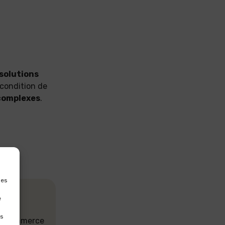
 solutions
 condition de
 complexes
.
les
e
es
 du commerce