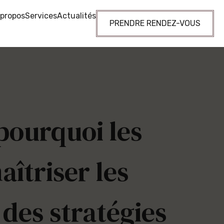
 propos
Services
Actualités
PRENDRE RENDEZ-VOUS
pourquoi les
îtriser les
des stratégies