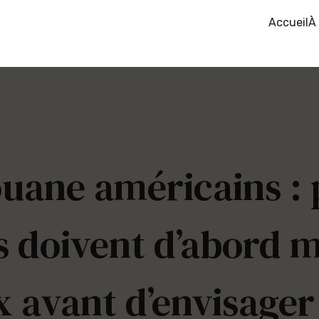
Accueil
À
ouane américains : 
s doivent d’abord ma
avant d’envisager 