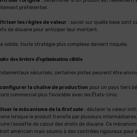
ntrôler l’origine
: déterminer si un produit est réellement é
itement préférentiel.
îtriser les règles de valeur
: savoir sur quelle base sont c
its de douane pour anticiper leur montant.
e solide, toute stratégie plus complexe devient risquée.
uite des leviers d’optimisation ciblés
ondamentaux sécurisés, certaines pistes peuvent être envis
configurer la chaîne de production
pour un pays tiers bé
cord commercial plus favorable avec les États-Unis;
iliser le mécanisme de la
first sale
: déclarer la valeur init
sine lorsque le produit transite par plusieurs intermédiaires
uire l’assiette de calcul des droits de douane. Ce mécanism
droit américain mais soumis à des contrôles rigoureux pour é