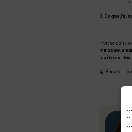
fa
3. Ce que j’ai 
Invitée dans le
miracles n’ex
maîtriser les
🎧
Écouter l’in
Pou
coo
con
com
con