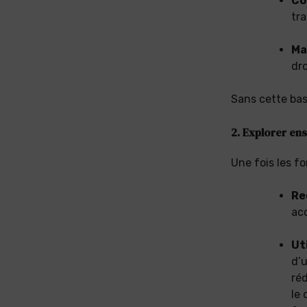
Co
tra
Ma
dro
Sans cette bas
2. Explorer ens
Une fois les f
Re
ac
Ut
d’u
réd
le 