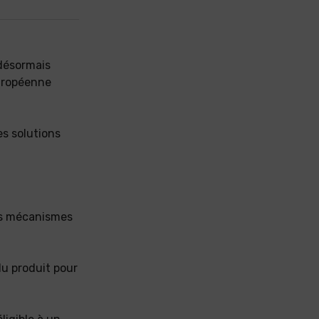
 désormais
européenne
es solutions
es mécanismes
du produit pour