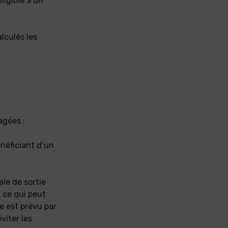
ligible à un
alculés les
agées :
néficiant d’un
iale de sortie
, ce qui peut
e est prévu par
viter les