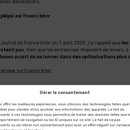
usses déclarations.
expliqué sur France Inter
 journal de France Inter du 7 août 2025, j’ai rappelé que
les
istent pas
, mais que les entreprises disposent de leviers, à
 bases avant de se lancer dans des optimisations plus
terview sur France Inter
Gérer le consentement
r offrir les meilleures expériences, nous utilisons des technologies telles que 
kies pour stocker et/ou accéder aux informations des appareils. Le fait de
sentir à ces technologies nous permettra de traiter des données telles que l
portement de navigation ou les ID uniques sur ce site. Le fait de ne pas
sentir ou de retirer son consentement peut avoir un effet négatif sur certain
Je suis Marie Fernet, avocate, et j’exerce en droit