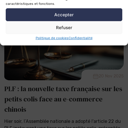
caractéristiques et fonctions.
Accepter
Refuser
Politique de cookies
Confidentialité
20 Nov 2025
PLF : la nouvelle taxe française sur les
petits colis face au e-commerce
chinois
Hier soir, l’Assemblée nationale a adopté l'article 22 du